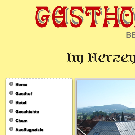
Home
Gasthof
Hotel
Geschichte
Cham
Ausflugsziele